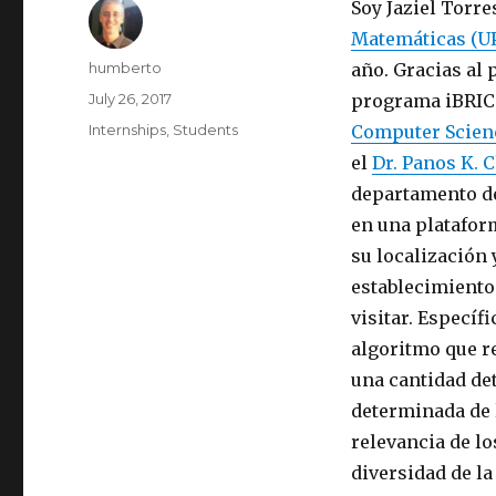
Soy Jaziel Torr
Matemáticas (U
Author
humberto
año. Gracias al
Posted
July 26, 2017
programa iBRIC
on
Categories
Internships
,
Students
Computer Scien
el
Dr. Panos K. 
departamento de
en una platafor
su localización 
establecimientos
visitar. Específ
algoritmo que r
una cantidad de
determinada de 
relevancia de lo
diversidad de la