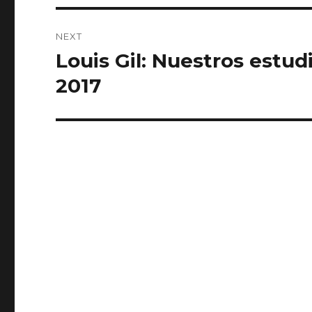
NEXT
Louis Gil: Nuestros estu
Next
post:
2017