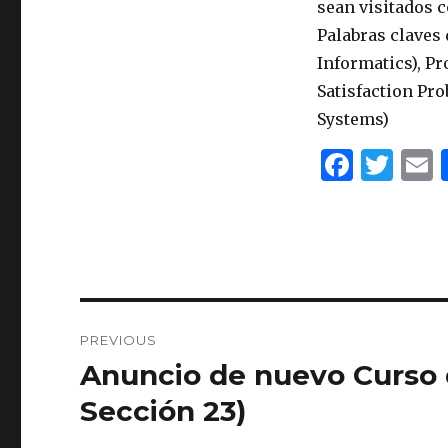
sean visitados 
Palabras claves
Informatics), P
Satisfaction P
Systems)
F
T
a
w
c
it
a
e
te
l
b
r
o
Post
PREVIOUS
o
navigation
Anuncio de nuevo Curso 
Previous
k
post:
Sección 23)