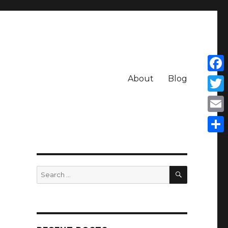
About
Blog
Face
Twit
Emai
Shar
SEARCH
Search
for: