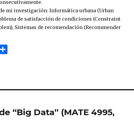
consecutivamente.
 de mi investigación: Informática urbana (Urban
roblema de satisfacción de condiciones (Constraint
roblem), Sistemas de recomendación (Recommender
E
S
m
h
i
ar
e
de “Big Data” (MATE 4995,