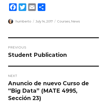
F
T
E
S
a
w
m
h
c
it
ai
ar
Author
Posted
Categories
humberto
July 14, 2017
Courses
,
News
on
e
te
l
e
b
r
Post
o
PREVIOUS
o
navigation
Student Publication
Previous
k
post:
NEXT
Anuncio de nuevo Curso de
Next
post:
“Big Data” (MATE 4995,
Sección 23)